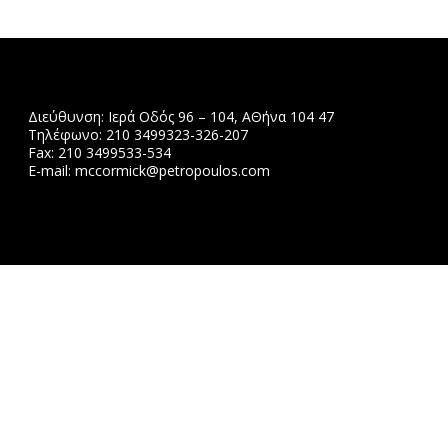
Διεύθυνση: Ιερά Οδός 96 – 104, ΑΘήνα 104 47
Τηλέφωνο: 210 3499323-326-207
Fax: 210 3499533-534
Ε-mail: mccormick@petropoulos.com