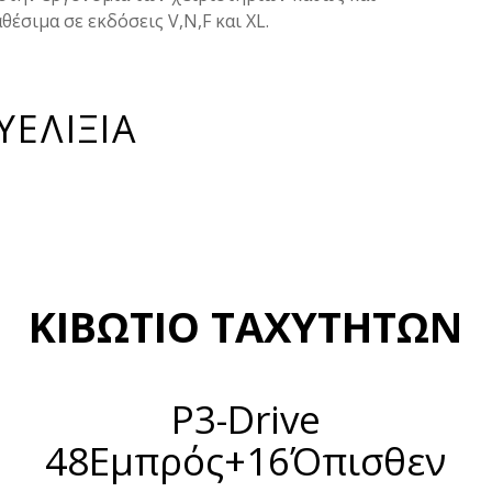
έσιμα σε εκδόσεις V,N,F και XL.
ΥΕΛΙΞΙΑ
ΚΙΒΩΤΙΟ ΤΑΧΥΤΗΤΩΝ
P3-Drive
48Εμπρός+16Όπισθεν