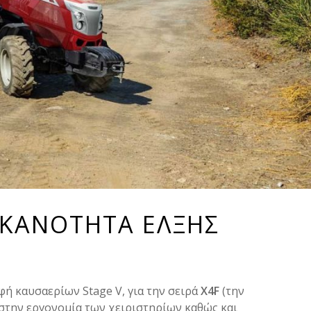
ΙΚΑΝΟΤΗΤΑ ΕΛΞΗΣ
φή καυσαερίων Stage V, για την σειρά
X4F
(την
 στην εργονομία των χειριστηρίων καθώς και