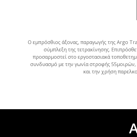
Ο εμπρόσθιος άξονας, παραγωγής της Argo Tr
σύμπλεξη της τετρακίνησης. Επιπρόσθε
προσαρμοστεί στο εργοστασιακά τοποθετημέ
συνδυασμό με την γωνία στροφής 55μοιρών, κ
και την χρήση παρελκο