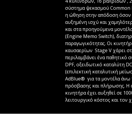
4 κυλίνδρων, 16 βαλβίδων , 2
σύστημα ψεκασμού Common Rai
η ώθηση στην απόδοση όσον 
αυξημένη ισχύ και χαμηλότε
και στα προηγούμενα μοντέλ
(Engine Memo Switch), διατηρ
παραγωγικότητας. Οι κινητή
καυσαερίων Stage V χάρει σ
περιλαμβάνει ένα παθητικό 
DPF, οξειδωτικό καταλύτη D
(επιλεκτική καταλυτική μείω
AdBlue® για τα μοντέλα άνω 
πρόσβασης και πλήρωσης. Η 
κινητήρα έχει αυξηθεί σε 10
λειτουργικό κόστος και τον 