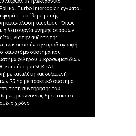
,9 λίτρων, με ηλεκτρονικό
l και Turbo Intercooler, εγγυάται
αφορά το απόθεμα ροπής,
ρη κατανάλωση καυσίμου. Όπως
α, η λειτουργία μνήμης στροφών
είται, για την αύξηση της
ρες ικανοποιούν την προδιαγραφή
το καινοτόμο σύστημα που
σύστημα φίλτρου μικροσωματιδίων
OC και σύστημα SCR EAT
ση) με καταλύτη και δεξαμενή
των 75 hp με πρακτικό σύστημα
απαίτηση συντήρησης του
00ώρες, μειώνοντας δραστικά το
χαμένο χρόνο.