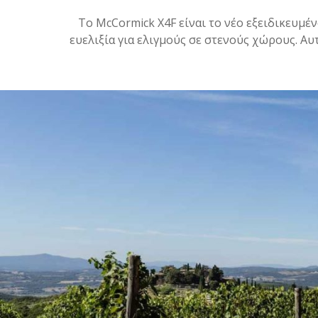
Το McCormick X4F είναι το νέο εξειδικευμέ
ευελιξία για ελιγμούς σε στενούς χώρους. Αυ