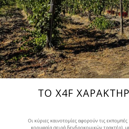
ΤΟ X4F ΧΑΡΑΚΤΗ
Οι κύριες καινοτομίες αφορούν τις εκπομπές
κορυφαία σειρά δενδροκομικών τρακτέρ), με