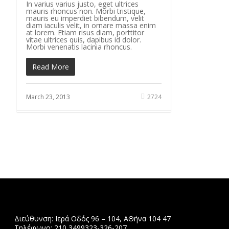
In varius varius justo, eget ultrices
mauris rhoncus non. Morbi tristique,
mauris eu imperdiet bibendum, velit
diam iaculis velit, in ornare massa enim
at lorem. Etiam risus diam, porttitor
vitae ultrices quis, dapibus id dolor.
Morbi venenatis lacinia rhoncus.
Read More
March 23, 2013
2724
Διεύθυνση: Ιερά Οδός 96 – 104, ΑΘήνα 104 47
Τηλέφωνο: 210 3499323-326-207